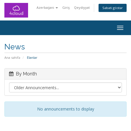
Azerbaijani
Giriş
Qeydiyyat
Səbəti göstər
Togg
navig
News
Ana səhifə
Elanlar
By Month
No announcements to display