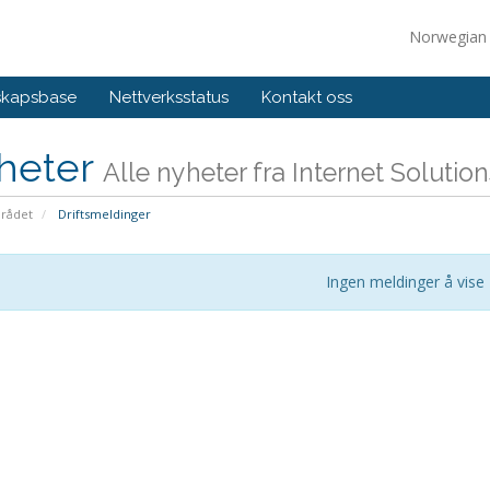
Norwegia
skapsbase
Nettverksstatus
Kontakt oss
heter
Alle nyheter fra Internet Solutio
rådet
Driftsmeldinger
Ingen meldinger å vise