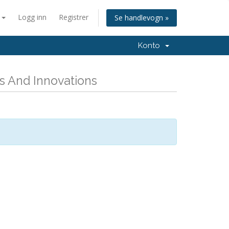
n
Logg inn
Registrer
Se handlevogn »
Konto
ns And Innovations