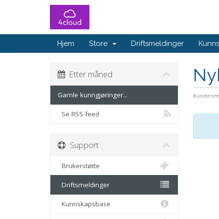
Hjem
Store
Driftsmeldinger
Kunn
Ny
Etter måned
Gamle kunngjøringer...
Kundeom
Se RSS-feed
Support
Brukerstøtte
Driftsmeldinger
Kunnskapsbase