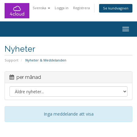
Svenska
Logga in
Registrera
Se kundvagnen
Togg
navig
Nyheter
Support
Nyheter & Meddelanden
per månad
Inga meddelande att visa