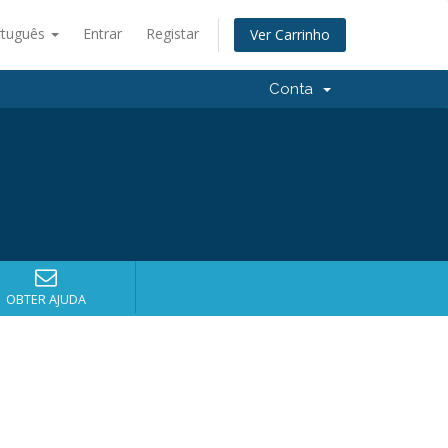
rtuguês
Entrar
Registar
Ver Carrinho
Conta
OBTER AJUDA