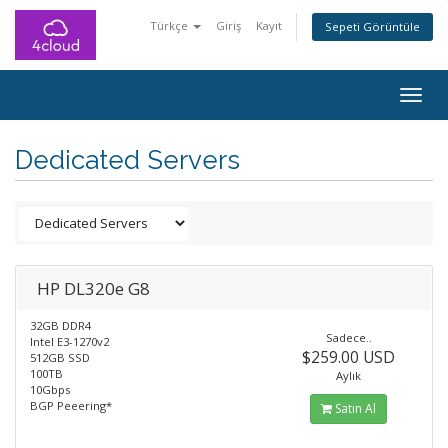
Türkçe
Giriş
Kayıt
Sepeti Görüntüle
Togg
navig
Dedicated Servers
HP DL320e G8
32GB DDR4
Sadece..
Intel E3-1270v2
$259.00 USD
512GB SSD
100TB
Aylık
10Gbps
BGP Peeering*
Satın Al