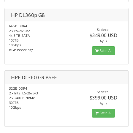
HP DL360p G8
64GB DDR4
Sadece..
2 x E5-2650v2
$349.00 USD
4x 6 TB SATA
100TB
Aylık
10Gbps
BGP Peeering*
Satın Al
HPE DL360 G9 8SFF
32GB DDR4
Sadece..
2 x Intel E5-2673v3
$399.00 USD
2 x 240GB NVMe
300TB
Aylık
10Gbps
Satın Al