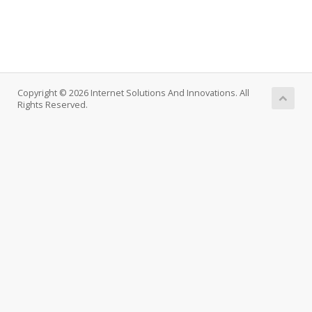
Copyright © 2026 Internet Solutions And Innovations. All
Rights Reserved.