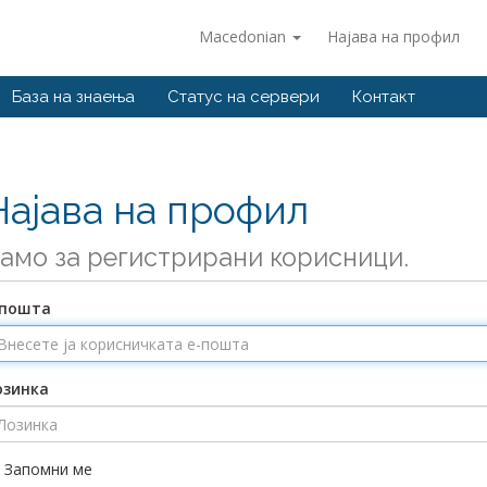
Macedonian
Најава на профил
База на знаења
Статус на сервери
Контакт
Најава на профил
амо за регистрирани корисници.
-пошта
озинка
Запомни ме