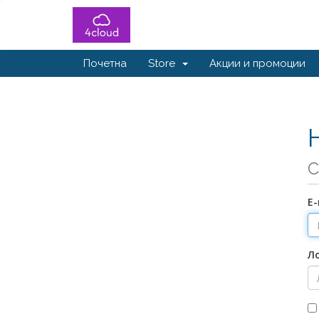
Почетна
Store
Акции и промоции
С
Е
Л