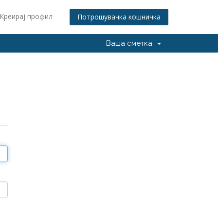
Креирај профил
Потрошувачка кошничка
Ваша сметка