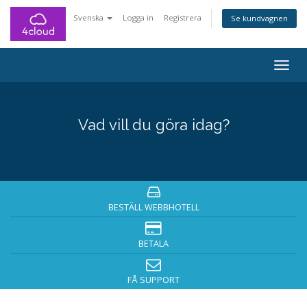
Svenska
Logga in
Registrera
Se kundvagnen
Togg
navig
Vad vill du göra idag?
BESTÄLL WEBBHOTELL
BETALA
FÅ SUPPORT