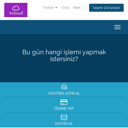
Türkçe
Giriş
Kayıt
Sepeti Görüntüle
Togg
navig
Bu gün hangi işlemi yapmak
istersiniz?
HOSTING SATIN AL
ÖDEME YAP
DESTEK AL